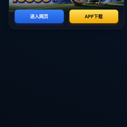
从
阿尔纳赛尔俱乐部
的重组，到沙特全国足球青训计划
来的市场效应，就是沙特足球策略的重要组成部分——
10亿砸哈兰德姆巴佩？真实挑战还是无意妄言
有一种观点认为，沙特可能会以超高身价将哈兰德和姆巴
雄厚的财力，但引援并非无节制地烧钱。此前内马尔和
业价值与市场号召力之间的平衡。
C罗：颠覆性影响是沙特真正的目标
在接受媒体采访时，C罗表示：“欧洲对沙特联赛的态度