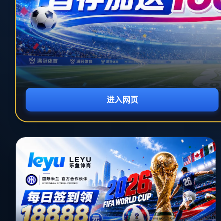
技水平和商业化战略的双轨发展。”