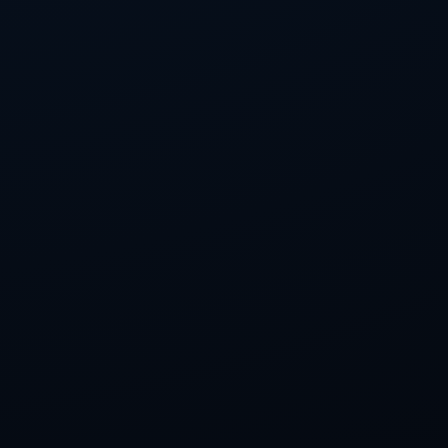
的曝光
且利用赛
外资、多
潜力，也
扫描二维码