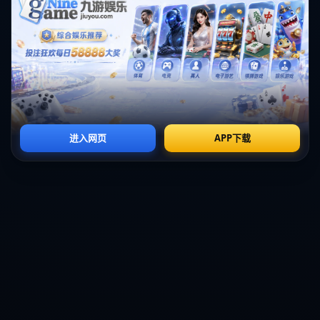
联系信息
电话：0871-8762004
传真：0871-8762004
E-mail：admin@bfchn.com
手机：18885402682
地址：云南省大理白族自治州宾川县力角镇
关于我们
本网站专注于提供高效的语言学习资源，涵盖英语、法语、西班牙
语等多种语言。我们通过互动课程、练习题和在线交流，帮助用户
在轻松愉快的环境中提高语言能力。平台上有语言学习者和母语者